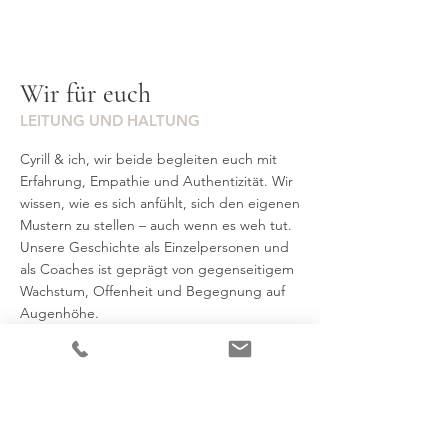
Wir für euch
LEITUNG UND HALTUNG
Cyrill & ich, wir beide begleiten euch mit
Erfahrung, Empathie und Authentizität. Wir
wissen, wie es sich anfühlt, sich den eigenen
Mustern zu stellen – auch wenn es weh tut.
Unsere Geschichte als Einzelpersonen und
als Coaches ist geprägt von gegenseitigem
Wachstum, Offenheit und Begegnung auf
Augenhöhe.
Darum ist auch eine individuelle
Weiterführung oder Begleitung nach dem
Workshop möglich.