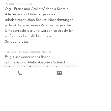
9. URHEBERRECHT
© g+ Praxis und Atelier/Gabriela Schmid.
Alle Seiten und Inhalte geniessen
urheberrechtlichen Schutz. Nachahmungen
jeder Art stellen einen Verstoss gegen das
Urheberrecht dar und werden strafrechtlich
verfolgt und verpflichten zum
Schadenersatz.
10. SCHLUSSBESTIMMUNGEN
Es gilt schweizerisches Recht.
g+ Praxis und Atelier/Gabriela Schmid
behält sich das Recht vor, die vorliegenden
AGB jederzeit zu ändern und zu ergänzen.
Die aktuelle Fassung wird jeweils auf der
Internetseite publiziert und gilt ab dieser
Publikation.