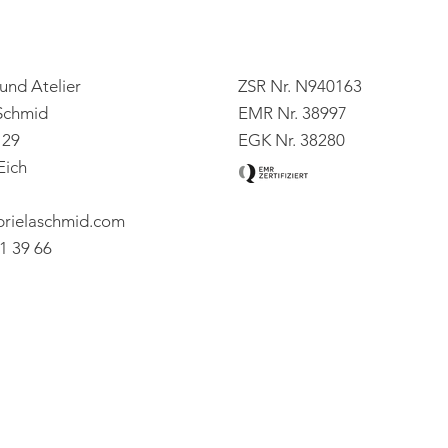
und Atelier
ZSR Nr. N940163
Schmid
EMR Nr. 38997
 29
EGK Nr. 38280
Eich
brielaschmid.com
1 39 66