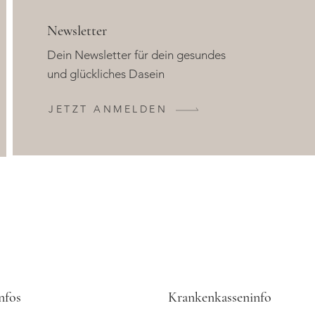
Newsletter
Dein Newsletter für dein gesundes
und glückliches Dasein
JETZT ANMELDEN
nfos
Krankenkasseninfo