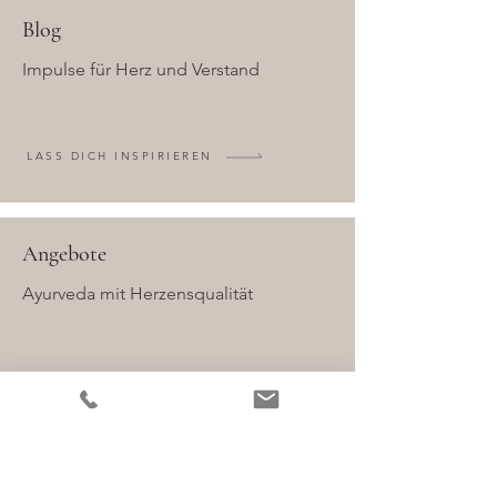
Blog
Impulse für Herz und Verstand
LASS DICH INSPIRIEREN
Angebote
Ayurveda mit Herzensqualität
ENTDECKE MEIN ANGEBOT
Newsletter